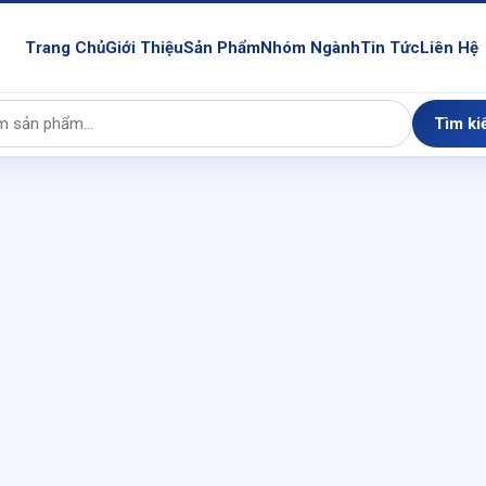
Trang Chủ
Giới Thiệu
Sản Phẩm
Nhóm Ngành
Tin Tức
Liên Hệ
Tìm ki