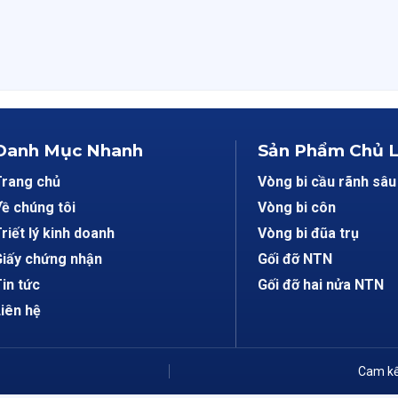
Danh Mục Nhanh
Sản Phẩm Chủ 
Trang chủ
Vòng bi cầu rãnh sâu
ề chúng tôi
Vòng bi côn
riết lý kinh doanh
Vòng bi đũa trụ
iấy chứng nhận
Gối đỡ NTN
in tức
Gối đỡ hai nửa NTN
iên hệ
Cam kế