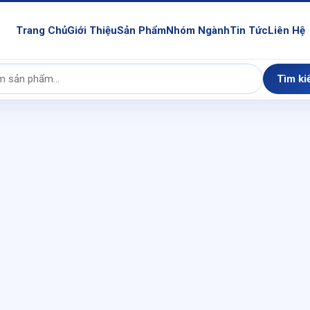
Trang Chủ
Giới Thiệu
Sản Phẩm
Nhóm Ngành
Tin Tức
Liên Hệ
Tìm ki