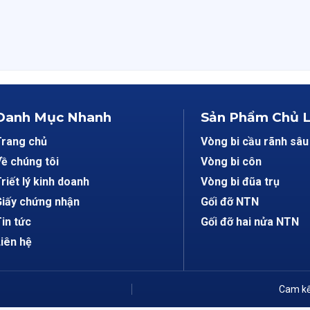
Danh Mục Nhanh
Sản Phẩm Chủ 
Trang chủ
Vòng bi cầu rãnh sâu
ề chúng tôi
Vòng bi côn
riết lý kinh doanh
Vòng bi đũa trụ
iấy chứng nhận
Gối đỡ NTN
in tức
Gối đỡ hai nửa NTN
iên hệ
Cam kế