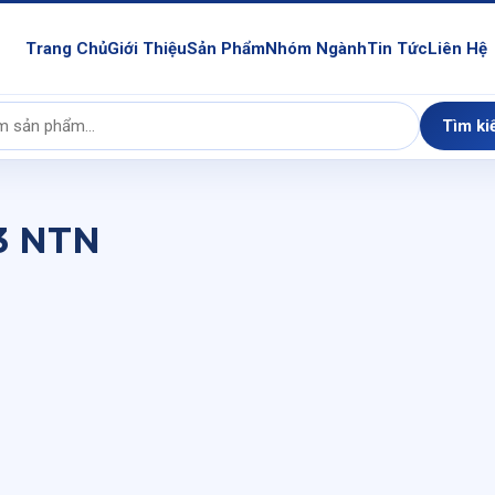
Trang Chủ
Giới Thiệu
Sản Phẩm
Nhóm Ngành
Tin Tức
Liên Hệ
Tìm ki
3 NTN