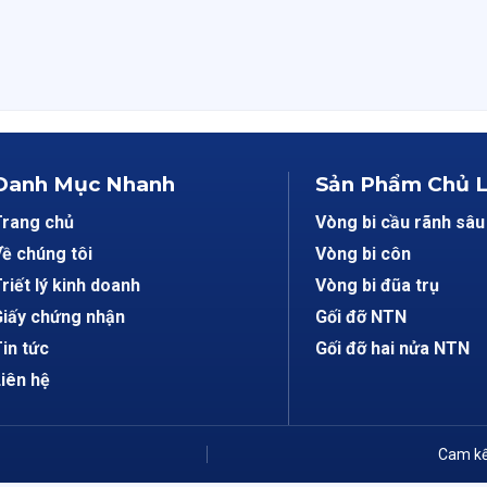
Danh Mục Nhanh
Sản Phẩm Chủ 
Trang chủ
Vòng bi cầu rãnh sâu
ề chúng tôi
Vòng bi côn
riết lý kinh doanh
Vòng bi đũa trụ
iấy chứng nhận
Gối đỡ NTN
in tức
Gối đỡ hai nửa NTN
iên hệ
Cam kế