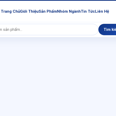
Trang Chủ
Giới Thiệu
Sản Phẩm
Nhóm Ngành
Tin Tức
Liên Hệ
Tìm ki