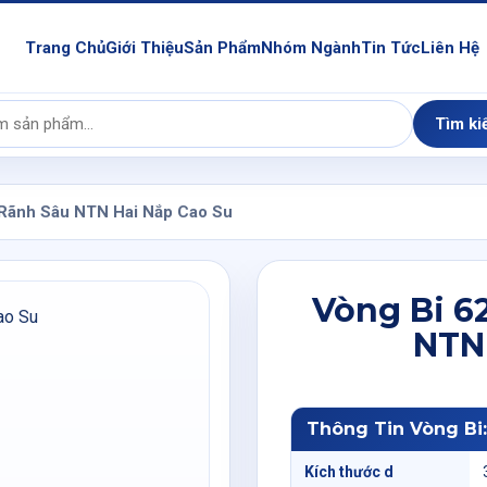
Trang Chủ
Giới Thiệu
Sản Phẩm
Nhóm Ngành
Tin Tức
Liên Hệ
Tìm ki
 Rãnh Sâu NTN Hai Nắp Cao Su
Vòng Bi 6
NTN
Thông Tin Vòng Bi
Kích thước d