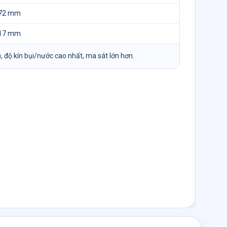
72 mm
17 mm
), độ kín bụi/nước cao nhất, ma sát lớn hơn.