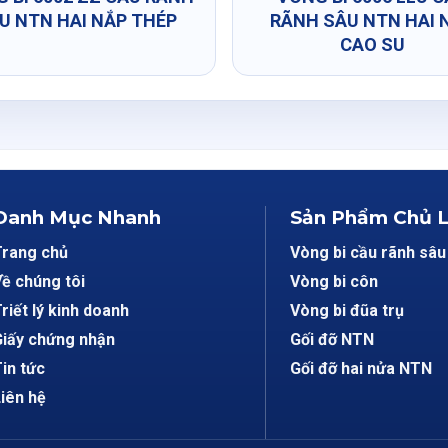
U NTN HAI NẮP THÉP
RÃNH SÂU NTN HAI 
CAO SU
Danh Mục Nhanh
Sản Phẩm Chủ 
Trang chủ
Vòng bi cầu rãnh sâu
ề chúng tôi
Vòng bi côn
riết lý kinh doanh
Vòng bi đũa trụ
iấy chứng nhận
Gối đỡ NTN
in tức
Gối đỡ hai nửa NTN
iên hệ