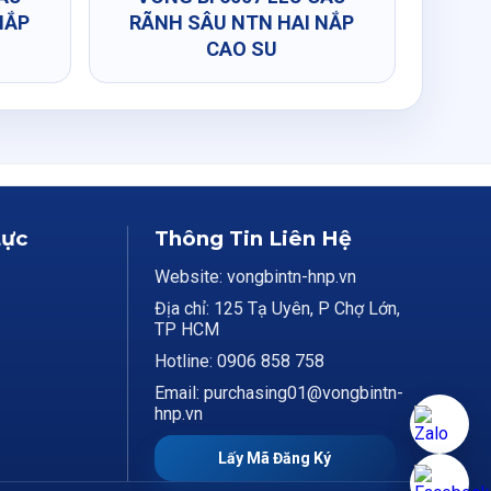
NẮP
RÃNH SÂU NTN HAI NẮP
CAO SU
Lực
Thông Tin Liên Hệ
Website: vongbintn-hnp.vn
Địa chỉ: 125 Tạ Uyên, P Chợ Lớn,
TP HCM
Hotline: 0906 858 758
Email: purchasing01@vongbintn-
hnp.vn
Lấy Mã Đăng Ký