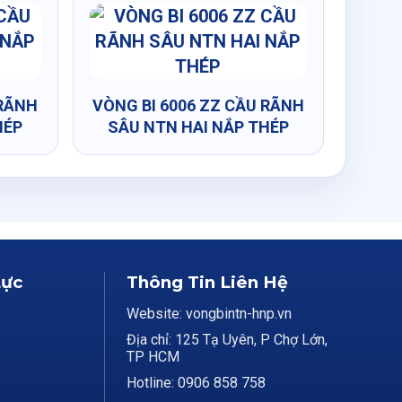
 RÃNH
VÒNG BI 6006 ZZ CẦU RÃNH
HÉP
SÂU NTN HAI NẮP THÉP
Lực
Thông Tin Liên Hệ
Website: vongbintn-hnp.vn
Địa chỉ: 125 Tạ Uyên, P Chợ Lớn,
TP HCM
Hotline: 0906 858 758