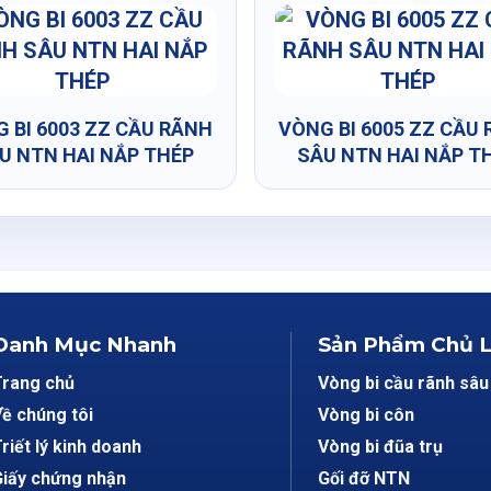
 BI 6003 ZZ CẦU RÃNH
VÒNG BI 6005 ZZ CẦU
U NTN HAI NẮP THÉP
SÂU NTN HAI NẮP T
Danh Mục Nhanh
Sản Phẩm Chủ 
Trang chủ
Vòng bi cầu rãnh sâu
ề chúng tôi
Vòng bi côn
riết lý kinh doanh
Vòng bi đũa trụ
iấy chứng nhận
Gối đỡ NTN