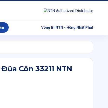
ếm
Vòng Bi NTN - Hồng Nhất Phát
 Đũa Côn 33211 NTN