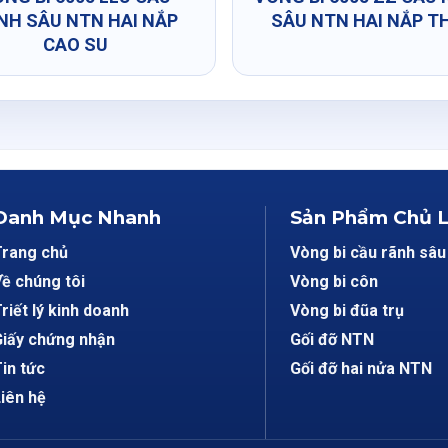
NH SÂU NTN HAI NẮP
SÂU NTN HAI NẮP T
CAO SU
Danh Mục Nhanh
Sản Phẩm Chủ 
Trang chủ
Vòng bi cầu rãnh sâu
ề chúng tôi
Vòng bi côn
riết lý kinh doanh
Vòng bi đũa trụ
iấy chứng nhận
Gối đỡ NTN
in tức
Gối đỡ hai nửa NTN
iên hệ