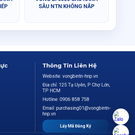
HÉP
SÂU NTN KHÔNG NẮP
Lực
Thông Tin Liên Hệ
Website: vongbintn-hnp.vn
Địa chỉ: 125 Tạ Uyên, P Chợ Lớn,
TP HCM
Hotline: 0906 858 758
Email: purchasing01@vongbintn-
hnp.vn
Lấy Mã Đăng Ký