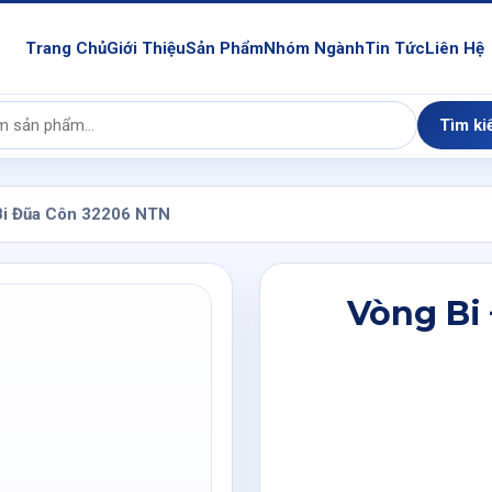
Trang Chủ
Giới Thiệu
Sản Phẩm
Nhóm Ngành
Tin Tức
Liên Hệ
Tìm ki
Bi Đũa Côn 32206 NTN
Vòng Bi