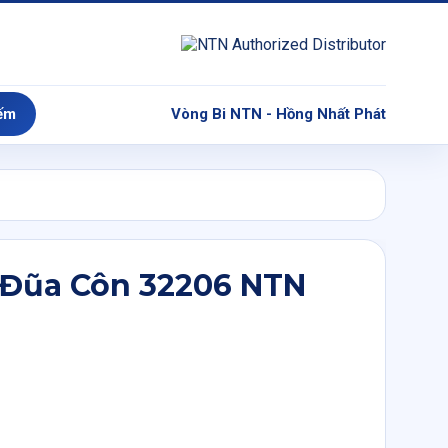
ếm
Vòng Bi NTN - Hồng Nhất Phát
 Đũa Côn 32206 NTN