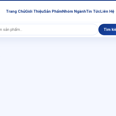
Trang Chủ
Giới Thiệu
Sản Phẩm
Nhóm Ngành
Tin Tức
Liên Hệ
Tìm ki
9