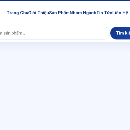
Trang Chủ
Giới Thiệu
Sản Phẩm
Nhóm Ngành
Tin Tức
Liên Hệ
Tìm ki
8