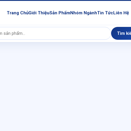
Trang Chủ
Giới Thiệu
Sản Phẩm
Nhóm Ngành
Tin Tức
Liên Hệ
Tìm ki