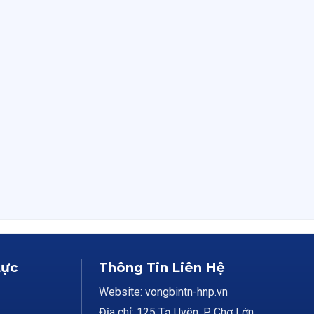
Lực
Thông Tin Liên Hệ
Website: vongbintn-hnp.vn
Địa chỉ: 125 Tạ Uyên, P Chợ Lớn,