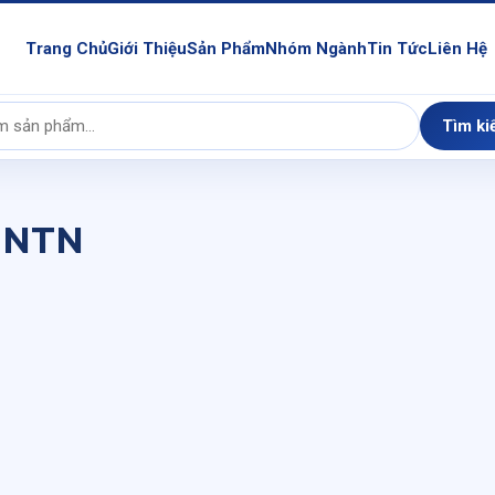
Trang Chủ
Giới Thiệu
Sản Phẩm
Nhóm Ngành
Tin Tức
Liên Hệ
Tìm ki
7 NTN