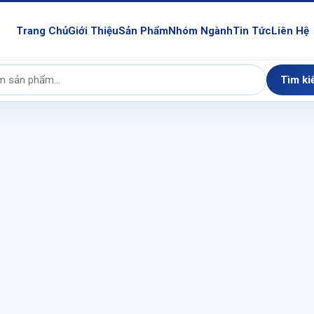
Trang Chủ
Giới Thiệu
Sản Phẩm
Nhóm Ngành
Tin Tức
Liên Hệ
Tìm ki