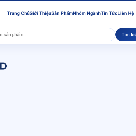
Trang Chủ
Giới Thiệu
Sản Phẩm
Nhóm Ngành
Tin Tức
Liên Hệ
Tìm ki
 D