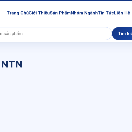
Trang Chủ
Giới Thiệu
Sản Phẩm
Nhóm Ngành
Tin Tức
Liên Hệ
Tìm ki
5 NTN