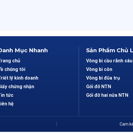
Danh Mục Nhanh
Sản Phẩm Chủ 
Trang chủ
Vòng bi cầu rãnh sâu
ề chúng tôi
Vòng bi côn
riết lý kinh doanh
Vòng bi đũa trụ
iấy chứng nhận
Gối đỡ NTN
in tức
Gối đỡ hai nửa NTN
iên hệ
Cam kế