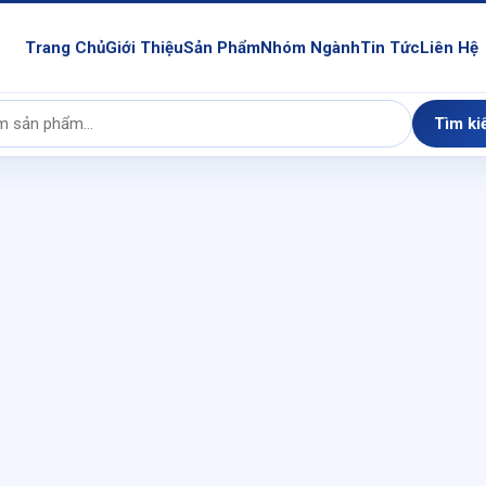
Trang Chủ
Giới Thiệu
Sản Phẩm
Nhóm Ngành
Tin Tức
Liên Hệ
Tìm ki