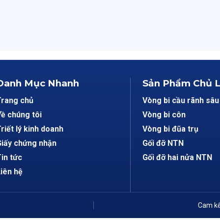
Danh Mục Nhanh
Sản Phẩm Chủ 
Trang chủ
Vòng bi cầu rãnh sâu
ề chúng tôi
Vòng bi côn
riết lý kinh doanh
Vòng bi đũa trụ
iấy chứng nhận
Gối đỡ NTN
in tức
Gối đỡ hai nửa NTN
iên hệ
Cam kế