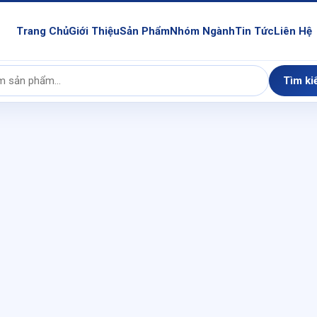
Trang Chủ
Giới Thiệu
Sản Phẩm
Nhóm Ngành
Tin Tức
Liên Hệ
Tìm ki