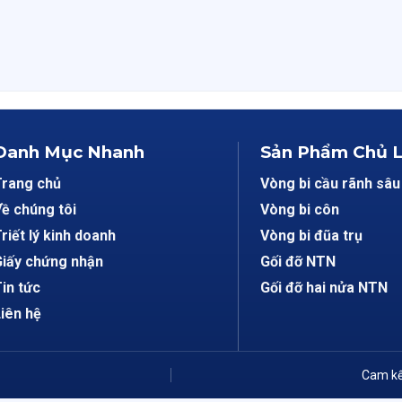
Danh Mục Nhanh
Sản Phẩm Chủ 
Trang chủ
Vòng bi cầu rãnh sâu
ề chúng tôi
Vòng bi côn
riết lý kinh doanh
Vòng bi đũa trụ
iấy chứng nhận
Gối đỡ NTN
in tức
Gối đỡ hai nửa NTN
iên hệ
Cam kế