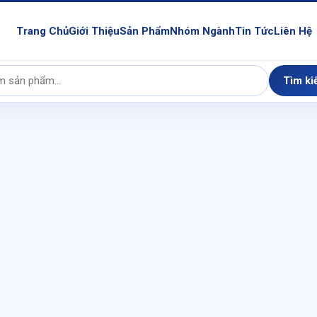
Trang Chủ
Giới Thiệu
Sản Phẩm
Nhóm Ngành
Tin Tức
Liên Hệ
Tìm ki