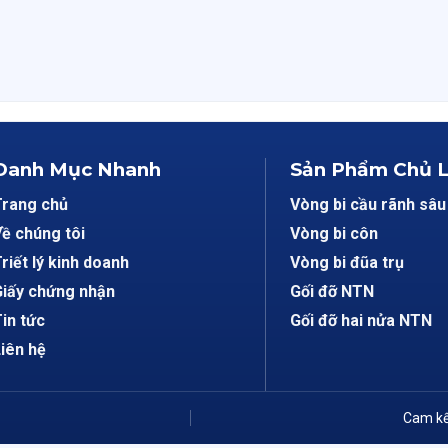
Danh Mục Nhanh
Sản Phẩm Chủ 
Trang chủ
Vòng bi cầu rãnh sâu
ề chúng tôi
Vòng bi côn
riết lý kinh doanh
Vòng bi đũa trụ
iấy chứng nhận
Gối đỡ NTN
in tức
Gối đỡ hai nửa NTN
iên hệ
Cam kế