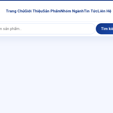
Trang Chủ
Giới Thiệu
Sản Phẩm
Nhóm Ngành
Tin Tức
Liên Hệ
Tìm ki