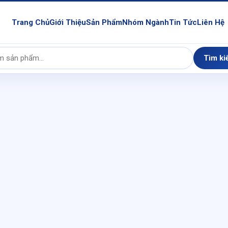
Trang Chủ
Giới Thiệu
Sản Phẩm
Nhóm Ngành
Tin Tức
Liên Hệ
Tìm ki