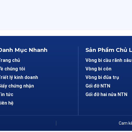
Danh Mục Nhanh
Sản Phẩm Chủ 
Trang chủ
Vòng bi cầu rãnh sâu
ề chúng tôi
Vòng bi côn
riết lý kinh doanh
Vòng bi đũa trụ
iấy chứng nhận
Gối đỡ NTN
in tức
Gối đỡ hai nửa NTN
iên hệ
Cam kế