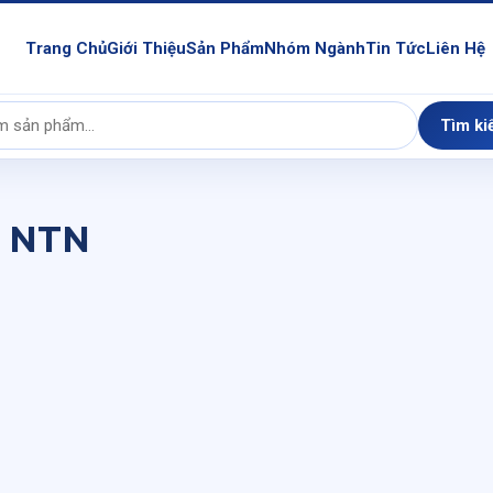
Trang Chủ
Giới Thiệu
Sản Phẩm
Nhóm Ngành
Tin Tức
Liên Hệ
Tìm ki
6 NTN