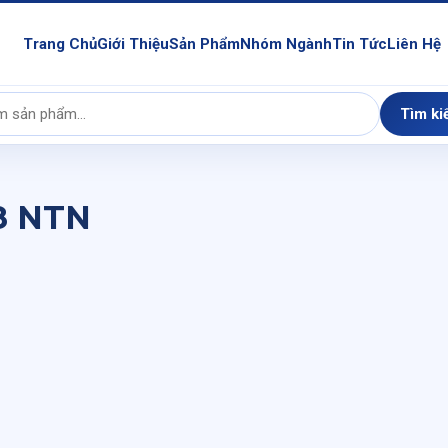
Trang Chủ
Giới Thiệu
Sản Phẩm
Nhóm Ngành
Tin Tức
Liên Hệ
Tìm ki
8 NTN