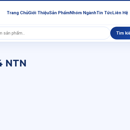
Trang Chủ
Giới Thiệu
Sản Phẩm
Nhóm Ngành
Tin Tức
Liên Hệ
Tìm ki
4 NTN