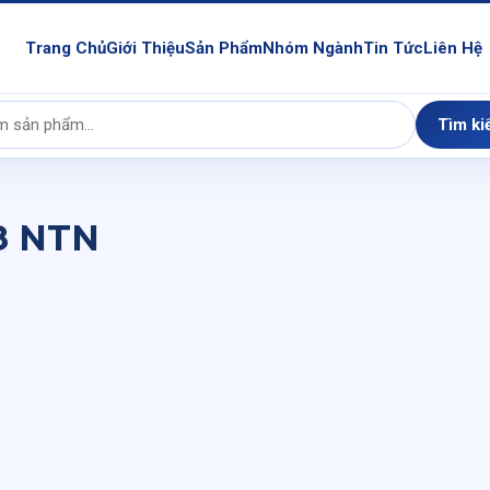
Trang Chủ
Giới Thiệu
Sản Phẩm
Nhóm Ngành
Tin Tức
Liên Hệ
Tìm ki
8 NTN