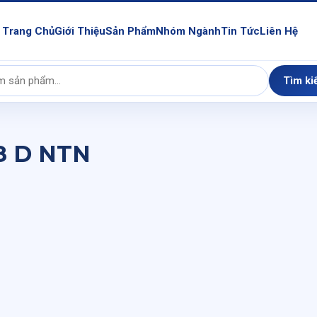
Trang Chủ
Giới Thiệu
Sản Phẩm
Nhóm Ngành
Tin Tức
Liên Hệ
Tìm ki
8 D NTN