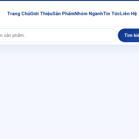
Trang Chủ
Giới Thiệu
Sản Phẩm
Nhóm Ngành
Tin Tức
Liên Hệ
Tìm ki