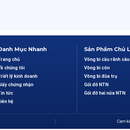
Danh Mục Nhanh
Sản Phẩm Chủ 
Trang chủ
Vòng bi cầu rãnh sâu
ề chúng tôi
Vòng bi côn
riết lý kinh doanh
Vòng bi đũa trụ
iấy chứng nhận
Gối đỡ NTN
in tức
Gối đỡ hai nửa NTN
iên hệ
Cam kế