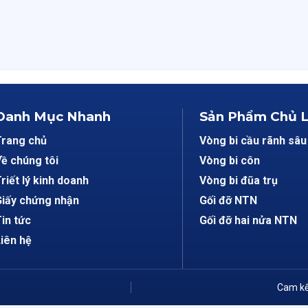
Danh Mục Nhanh
Sản Phẩm Chủ 
Trang chủ
Vòng bi cầu rãnh sâu
ề chúng tôi
Vòng bi côn
riết lý kinh doanh
Vòng bi đũa trụ
iấy chứng nhận
Gối đỡ NTN
in tức
Gối đỡ hai nửa NTN
iên hệ
Cam kế