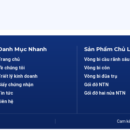
Danh Mục Nhanh
Sản Phẩm Chủ 
Trang chủ
Vòng bi cầu rãnh sâu
ề chúng tôi
Vòng bi côn
riết lý kinh doanh
Vòng bi đũa trụ
iấy chứng nhận
Gối đỡ NTN
in tức
Gối đỡ hai nửa NTN
iên hệ
Cam kế