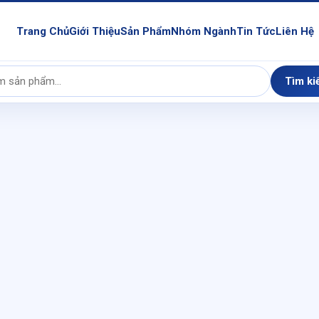
Trang Chủ
Giới Thiệu
Sản Phẩm
Nhóm Ngành
Tin Tức
Liên Hệ
Tìm ki