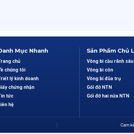
Danh Mục Nhanh
Sản Phẩm Chủ 
Trang chủ
Vòng bi cầu rãnh sâu
ề chúng tôi
Vòng bi côn
riết lý kinh doanh
Vòng bi đũa trụ
iấy chứng nhận
Gối đỡ NTN
in tức
Gối đỡ hai nửa NTN
iên hệ
Cam kế