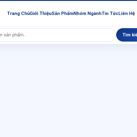
Trang Chủ
Giới Thiệu
Sản Phẩm
Nhóm Ngành
Tin Tức
Liên Hệ
Tìm ki