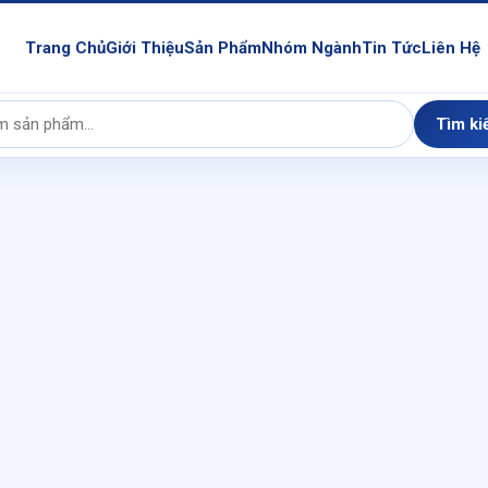
Trang Chủ
Giới Thiệu
Sản Phẩm
Nhóm Ngành
Tin Tức
Liên Hệ
Tìm ki