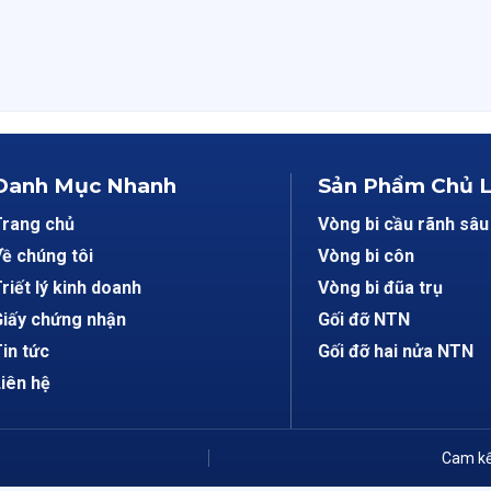
Danh Mục Nhanh
Sản Phẩm Chủ 
Trang chủ
Vòng bi cầu rãnh sâu
ề chúng tôi
Vòng bi côn
riết lý kinh doanh
Vòng bi đũa trụ
iấy chứng nhận
Gối đỡ NTN
in tức
Gối đỡ hai nửa NTN
iên hệ
Cam kế