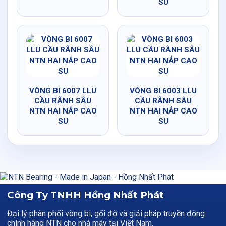
SU
VÒNG BI 6007 LLU
VÒNG BI 6003 LLU
CẦU RÃNH SÂU
CẦU RÃNH SÂU
NTN HAI NẮP CAO
NTN HAI NẮP CAO
SU
SU
Công Ty TNHH Hồng Nhất Phát
Đại lý phân phối vòng bi, gối đỡ và giải pháp truyền động
chính hãng NTN cho nhà máy tại Việt Nam.