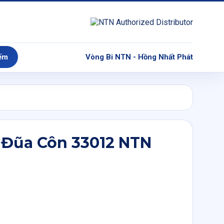
ếm
Vòng Bi NTN - Hồng Nhất Phát
 Đũa Côn 33012 NTN