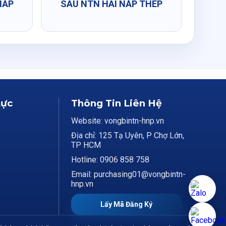
NẮP
SÂU NTN HAI NẮP THÉP
Lực
Thông Tin Liên Hệ
Website: vongbintn-hnp.vn
Địa chỉ: 125 Tạ Uyên, P Chợ Lớn,
TP HCM
Hotline: 0906 858 758
Email: purchasing01@vongbintn-
hnp.vn
Lấy Mã Đăng Ký