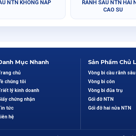
ÂU NTN KHÔNG NẮP
RÃNH SÂU NTN HAI 
CAO SU
Danh Mục Nhanh
Sản Phẩm Chủ 
Trang chủ
Vòng bi cầu rãnh sâu
ề chúng tôi
Vòng bi côn
riết lý kinh doanh
Vòng bi đũa trụ
iấy chứng nhận
Gối đỡ NTN
in tức
Gối đỡ hai nửa NTN
iên hệ