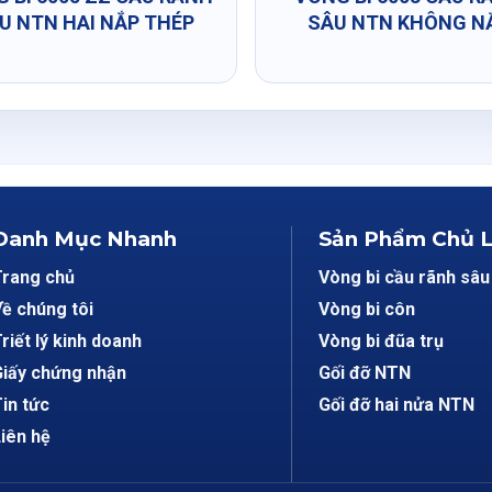
U NTN HAI NẮP THÉP
SÂU NTN KHÔNG N
Danh Mục Nhanh
Sản Phẩm Chủ 
Trang chủ
Vòng bi cầu rãnh sâu
ề chúng tôi
Vòng bi côn
riết lý kinh doanh
Vòng bi đũa trụ
iấy chứng nhận
Gối đỡ NTN
in tức
Gối đỡ hai nửa NTN
iên hệ