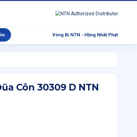
ếm
Vòng Bi NTN - Hồng Nhất Phát
Đũa Côn 30309 D NTN