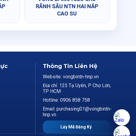
ẮP
RÃNH SÂU NTN HAI NẮP
CAO SU
Lực
Thông Tin Liên Hệ
Website: vongbintn-hnp.vn
Địa chỉ: 125 Tạ Uyên, P Chợ Lớn,
TP HCM
Hotline: 0906 858 758
Email: purchasing01@vongbintn-
hnp.vn
Lấy Mã Đăng Ký