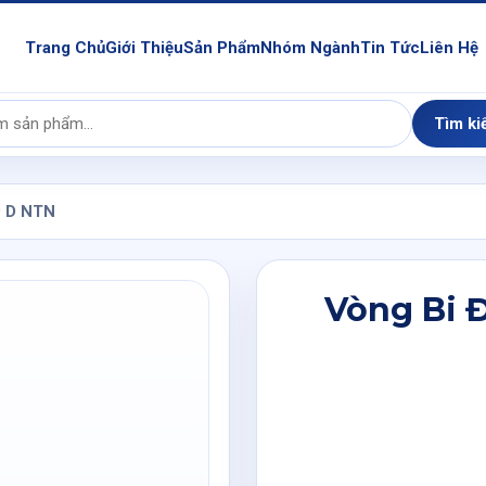
Trang Chủ
Giới Thiệu
Sản Phẩm
Nhóm Ngành
Tin Tức
Liên Hệ
Tìm ki
9 D NTN
Vòng Bi 