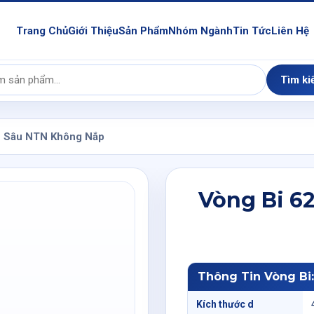
Trang Chủ
Giới Thiệu
Sản Phẩm
Nhóm Ngành
Tin Tức
Liên Hệ
Tìm ki
h Sâu NTN Không Nắp
Vòng Bi 6
Thông Tin Vòng Bi
Kích thước d