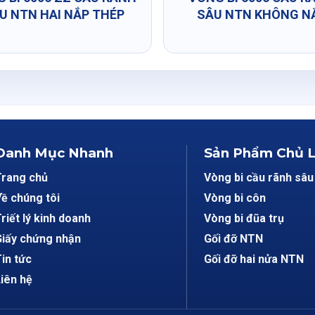
U NTN HAI NẮP THÉP
SÂU NTN KHÔNG N
Danh Mục Nhanh
Sản Phẩm Chủ 
Trang chủ
Vòng bi cầu rãnh sâu
ề chúng tôi
Vòng bi côn
riết lý kinh doanh
Vòng bi đũa trụ
iấy chứng nhận
Gối đỡ NTN
in tức
Gối đỡ hai nửa NTN
iên hệ