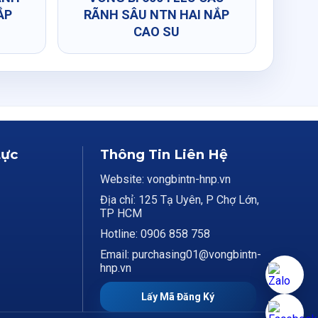
ẮP
RÃNH SÂU NTN HAI NẮP
CAO SU
Lực
Thông Tin Liên Hệ
Website: vongbintn-hnp.vn
Địa chỉ: 125 Tạ Uyên, P Chợ Lớn,
TP HCM
Hotline: 0906 858 758
Email: purchasing01@vongbintn-
hnp.vn
Lấy Mã Đăng Ký